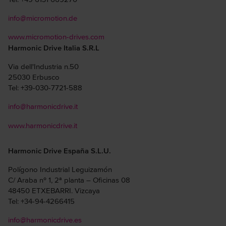
info@micromotion.de
www.micromotion-drives.com
Harmonic Drive Italia S.R.L
Via dell'Industria n.50
25030 Erbusco
Tel: +39-030-7721-588
info@harmonicdrive.it
www.harmonicdrive.it
Harmonic Drive España S.L.U.
Polígono Industrial Leguizamón
C/ Araba nº 1, 2ª planta – Oficinas 08
48450 ETXEBARRI. Vizcaya
Tel: +34-94-4266415
info@harmonicdrive.es