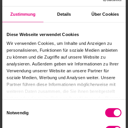
www.harmonicdrive.de
ÉTATS-UNIS 📍
Zustimmung
Details
Über Cookies
Harmonic Drive LLC
Diese Webseite verwendet Cookies
42 Dunham Ridge
Beverly, MA 01915
Wir verwenden Cookies, um Inhalte und Anzeigen zu
Tel: +1 978-532-1800
personalisieren, Funktionen für soziale Medien anbieten
zu können und die Zugriffe auf unsere Website zu
info@harmonicdrive.net
analysieren. Außerdem geben wir Informationen zu Ihrer
www.harmonicdrive.net
Verwendung unserer Website an unsere Partner für
CHINE 📍
soziale Medien, Werbung und Analysen weiter. Unsere
Partner führen diese Informationen möglicherweise mit
Harmonic Drive Systems (Shanghai) Co., Ltd.
weiteren Daten zusammen, die Sie ihnen bereitgestellt
haben oder die sie im Rahmen Ihrer Nutzung der Dienste
Tianshan Rd, Changning District,
gesammelt haben.
Shanghai, 200336
Einwilligungsauswahl
Notwendig
Tel: +86-21-6237-5656
www.harmonicdrive.net.cn