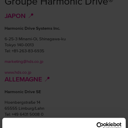
Groupe Harmonic Drive®
JAPON 📍
Harmonic Drive Systems Inc.
6-25-3 Minami-Oi, Shinagawa-ku
Tokyo 140-0013
Tel: +81-263-83-6935
marketing@hds.co.jp
www.hds.co.jp
ALLEMAGNE 📍
Harmonic Drive SE
Hoenbergstraße 14
65555 Limburg/Lahn
Tel: +49 6431 5008 0
info@harmonicdrive.de