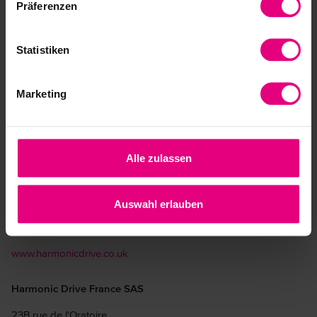
Präferenzen
Statistiken
Filiales de Harmonic Drive
SE
Marketing
Harmonic Drive UK Limited
Unit 36, Wolseley Court
Alle zulassen
Staffordshire Technology Park
Stafford ST18 0GA
Tel: +44-1785-245190
Auswahl erlauben
info@harmonicdrive.co.uk
www.harmonicdrive.co.uk
Harmonic Drive France SAS
23B rue de l'Oratoire