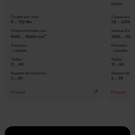
tailles
Couple acc. max. :
Couple acc. ma
9 … 752 Nm
7,8 … 2200 
Vitesse d'entrée max. :
Vitesse d'entr
-1
6000 … 10000 min
3000 … 1000
Précision :
Précision :
- / arcmin
- / arcmin
Tailles :
Tailles :
11 … 40
11 … 65
Rapport de réduction :
Rapport de réd
3 … 50
3 … 50
Produit
Produit