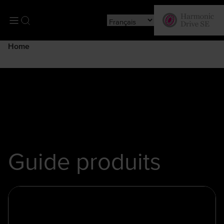
Réducteurs
Logiciel de
Réducteurs
Mécatronique
Nouveautés
planétaires
dimensionnem
Home
Guide produits