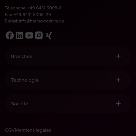
Téléphone:
+49 6431 5008-0
Fax: +49 6431 5008-119
E-Mail:
info@harmonicdrive.de
Branches
Robotique, Manutention & Automatisation
Equipement Médical
Technologie
Construction Mécanique
Aéronautique et aérospatiale
Réducteurs Harmonic Drive®
Defence
Mécatronique Harmonic Drive®
Société
Réducteurs planétaires Harmonic
Capteurs Harmonic Drive®
Qualité et Développement durable
Principes de management
CGV
Walton Musser
Mentions légales