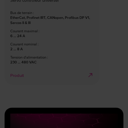
Servo contrôleur universel
Bus de terrain :
EtherCat, Profinet IRT, CANopen, Profibus DP V1,
Sercos II & III
Courant maximal :
6 … 24 A
Courant nominal :
2 … 8 A
Tension d'alimentation :
230 … 480 VAC
Produit