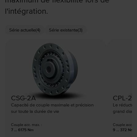
l'intégration.
Série actuelle
(4)
Série existante
(3)
CSG-2A
CPL-2A
Capacité de couple maximale et précision
Le réducteu
sur toute la durée de vie
grand diamè
Couple acc. max. :
Couple acc. ma
7 … 6175 Nm
9 … 372 Nm