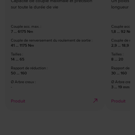
Capacité de couple maximale et précision
Un poids al
sur toute la durée de vie
longueur co
Couple acc. max. :
Couple acc. ma
7 … 6175 Nm
1,8 … 92 Nm
Couple de renversement du roulement de sortie :
Couple de ren
41 … 1175 Nm
2,9 … 18,9 N
Tailles :
Tailles :
14 … 65
8 … 20
Rapport de réduction :
Rapport de réd
50 … 160
30 … 160
Ø Arbre creux :
Ø Arbre creux 
-
3 … 19 mm
Produit
Produit