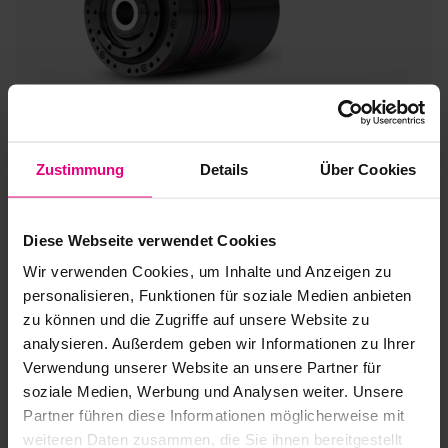
IHD
BHA
Smart, compact & hautement intégré
Précision su
économiqu
Zustimmung
Details
Über Cookies
Couple acc. max. :
Couple acc. ma
44 ... 229 Nm
44 ... 229 Nm
Vitesse de sortie max. :
Vitesse de sor
Diese Webseite verwendet Cookies
-1
-
35 ... 120 min
35 ... 120 min
Wir verwenden Cookies, um Inhalte und Anzeigen zu
Couple de renversement du roulement de sortie :
Couple de ren
personalisieren, Funktionen für soziale Medien anbieten
114 … 254 Nm
114 … 254 N
zu können und die Zugriffe auf unsere Website zu
Tailles :
Tailles :
analysieren. Außerdem geben wir Informationen zu Ihrer
17 … 25
17 … 25
Verwendung unserer Website an unsere Partner für
Rapport de réduction :
Rapport de réd
50 … 160
50 … 160
soziale Medien, Werbung und Analysen weiter. Unsere
Partner führen diese Informationen möglicherweise mit
Ø Arbre creux :
Ø Arbre creux 
18 ... 25 mm
18 ... 25 mm
weiteren Daten zusammen, die Sie ihnen bereitgestellt