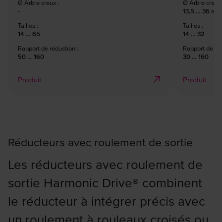
Ø Arbre creux :
Ø Arbre creux 
-
13,5 … 36 mm
Tailles :
Tailles :
14 … 65
14 … 32
Rapport de réduction :
Rapport de réd
50 … 160
30 … 160
Produit
Produit
Réducteurs avec roulement de sortie
Les réducteurs avec roulement de
sortie Harmonic Drive® combinent
le réducteur à intégrer précis avec
un roulement à rouleaux croisés ou