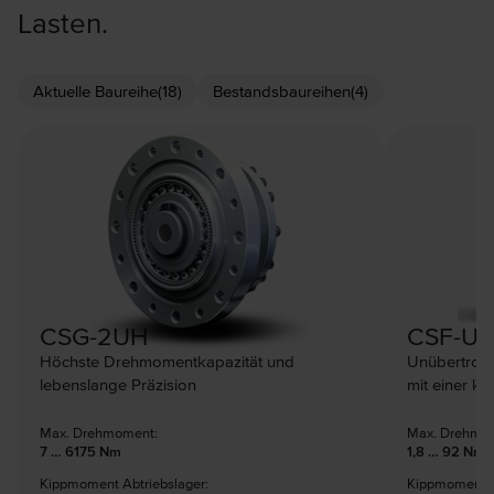
Lasten.
Aktuelle Baureihe
(18)
Bestandsbaureihen
(4)
CSG-2UH
CSF-U
Höchste Drehmomentkapazität und
Unübertroff
lebenslange Präzision
mit einer k
Max. Drehmoment:
Max. Drehmo
7 … 6175 Nm
1,8 … 92 Nm
Kippmoment Abtriebslager:
Kippmoment A