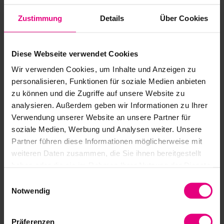
44 ... 229 Nm
44 ... 229 Nm
Max. Drehzahl:
Max. Drehzahl
Zustimmung
Details
Über Cookies
-1
-
35 ... 120 min
35 ... 120 min
Kippmoment Abtriebslager:
Kippmoment A
114 … 254 Nm
114 … 254 N
Diese Webseite verwendet Cookies
Baugrößen:
Baugrößen:
Wir verwenden Cookies, um Inhalte und Anzeigen zu
17 … 25
17 … 25
personalisieren, Funktionen für soziale Medien anbieten
Untersetzung:
Untersetzung:
zu können und die Zugriffe auf unsere Website zu
50 … 160
50 … 160
analysieren. Außerdem geben wir Informationen zu Ihrer
Ø Hohlwelle:
Ø Hohlwelle:
Verwendung unserer Website an unsere Partner für
18 ... 25 mm
18 ... 25 mm
soziale Medien, Werbung und Analysen weiter. Unsere
Zum Produkt
Zum Produk
Partner führen diese Informationen möglicherweise mit
weiteren Daten zusammen, die Sie ihnen bereitgestellt
haben oder die sie im Rahmen Ihrer Nutzung der Dienste
gesammelt haben.
Einwilligungsauswahl
Notwendig
Servoantriebe mit Vollwelle
Präferenzen