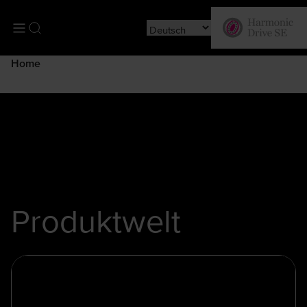
Getriebe
Mechatronik
Planetengetriebe
Neuheiten
Auslegungssof
Home
Produktwelt