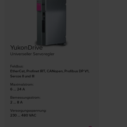
YukonDrive
Universeller Servoregler
Feldbus:
EtherCat, Profinet IRT, CANopen, Profibus DP V1,
Sercos II und III
Maximalstrom:
6 … 24 A
Bemessungsstrom:
2 … 8 A
Versorgungsspannung:
230 … 480 VAC