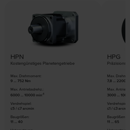
HPN
HPG
Kostengünstiges Planetengetriebe
Präzisionsg
Max. Drehmoment:
Max. Drehmo
9 … 752 Nm
7,8 … 2200 
Max. Antriebsdrehz.:
Max. Antriebs
-1
6000 … 10000 min
3000 … 1000
Verdrehspiel:
Verdrehspiel:
≤5 / ≤7 arcmin
≤1 / ≤3 arcmin
Baugrößen:
Baugrößen:
11 … 40
11 … 65
Untersetzung:
Untersetzung: