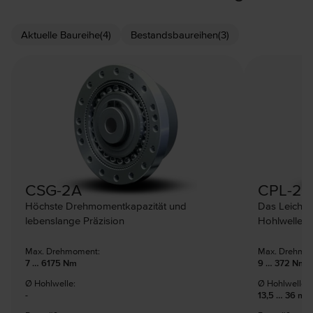
Aktuelle Baureihe
(4)
Bestandsbaureihen
(3)
CSG-2A
CPL-2A
Höchste Drehmomentkapazität und
Das Leichtb
lebenslange Präzision
Hohlwelle
Max. Drehmoment:
Max. Drehmo
7 … 6175 Nm
9 … 372 Nm
Ø Hohlwelle:
Ø Hohlwelle:
-
13,5 … 36 mm