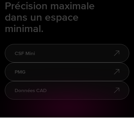
Précision maximale
dans un espace
minimal.
CSF Mini
PMG
Données CAD