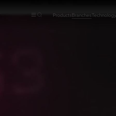
Home
Branches
Mechanical Engineerin
Products
Branches
Technolog