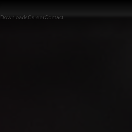
g
y
Downloads
Career
Contact