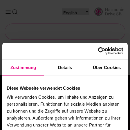
Search
Zustimmung
Details
Über Cookies
Diese Webseite verwendet Cookies
Wir verwenden Cookies, um Inhalte und Anzeigen zu
"It is never a question as to whether it
personalisieren, Funktionen für soziale Medien anbieten
can be done –
zu können und die Zugriffe auf unsere Website zu
it is only whether one cares to spend
analysieren. Außerdem geben wir Informationen zu Ihrer
the time and effort."
Verwendung unserer Website an unsere Partner für