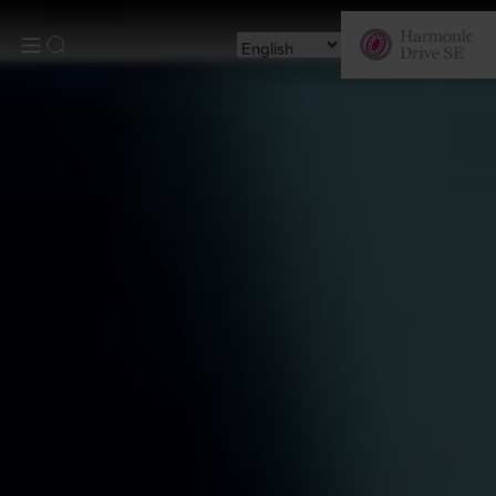
Branches
Sea
Land
Airspace