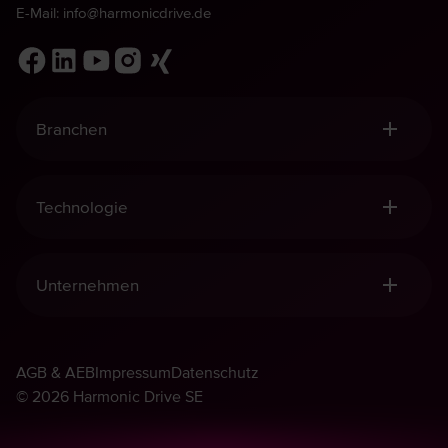
E-Mail:
info@harmonicdrive.de
Branchen
Robotik, Handling & Automation
Medizintechnik
Technologie
Allgemeiner Maschinenbau
Luft- und Raumfahrt
Harmonic Drive® Getriebe
Defence
Harmonic Drive® Mechatronik
Unternehmen
Harmonic Planetengetriebe
Harmonic Drive® Sensorik
Qualität und Nachhaltigkeit
Management-Prinzipien
AGB & AEB
Walton Musser
Impressum
Datenschutz
Harmonic Drive® Gruppe
© 2026 Harmonic Drive SE
Unser Management
Messen