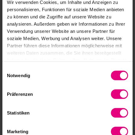
Wir verwenden Cookies, um Inhalte und Anzeigen zu
SOCIAL MEDIA
personalisieren, Funktionen für soziale Medien anbieten
zu können und die Zugriffe auf unsere Website zu
Harmonic Drive SE
analysieren. Außerdem geben wir Informationen zu Ihrer
auf Social Media
Verwendung unserer Website an unsere Partner für
soziale Medien, Werbung und Analysen weiter. Unsere
Partner führen diese Informationen möglicherweise mit
weiteren Daten zusammen, die Sie ihnen bereitgestellt
haben oder die sie im Rahmen Ihrer Nutzung der Dienste
gesammelt haben.
Einwilligungsauswahl
Notwendig
Jetzt bewerben
Präferenzen
Statistiken
Marketing