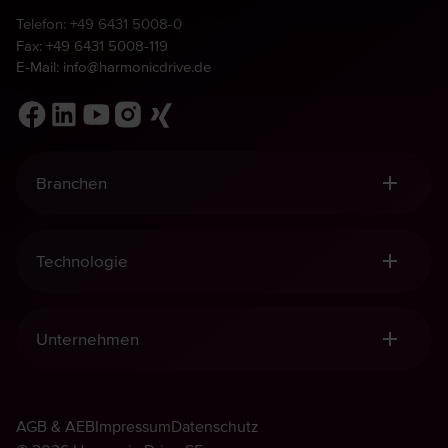
Telefon:
+49 6431 5008-0
Fax: +49 6431 5008-119
E-Mail:
info@harmonicdrive.de
Branchen
Robotik, Handling & Automation
Medizintechnik
Technologie
Allgemeiner Maschinenbau
Luft- und Raumfahrt
Harmonic Drive® Getriebe
Defence
Harmonic Drive® Mechatronik
Unternehmen
Harmonic Planetengetriebe
Harmonic Drive® Sensorik
Qualität und Nachhaltigkeit
Management-Prinzipien
AGB & AEB
Walton Musser
Impressum
Datenschutz
Harmonic Drive® Gruppe