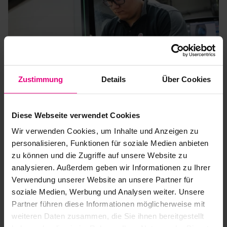
Zustimmung
Details
Über Cookies
Dein Praktikum.
Diese Webseite verwendet Cookies
In wenigen Minuten.
Wir verwenden Cookies, um Inhalte und Anzeigen zu
personalisieren, Funktionen für soziale Medien anbieten
Du möchtest Theorie in Praxis verwandeln und wertvolle
zu können und die Zugriffe auf unsere Website zu
Einblicke in ein internationales Technologieunternehmen
analysieren. Außerdem geben wir Informationen zu Ihrer
gewinnen? Bei Harmonic Drive SE bieten wir dir spannende
Verwendung unserer Website an unsere Partner für
Praktika mit echten Aufgaben und persönlicher Betreuung. Über
soziale Medien, Werbung und Analysen weiter. Unsere
unseren Partner praktikum.io kannst du dich unkompliziert und
schnell bewerben – ohne Anschreiben, ohne Umwege. Starte
Partner führen diese Informationen möglicherweise mit
jetzt deinen nächsten Karriereschritt und bewirb dich mit nur
weiteren Daten zusammen, die Sie ihnen bereitgestellt
wenigen Klicks.