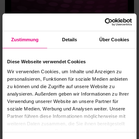
Zustimmung
Details
Über Cookies
Soluciones a medida
Diese Webseite verwendet Cookies
para reductores
Wir verwenden Cookies, um Inhalte und Anzeigen zu
personalisieren, Funktionen für soziale Medien anbieten
¿Necesita su aplicación una solución específica para
zu können und die Zugriffe auf unsere Website zu
su accionamiento con reductor? En Harmonic Drive
analysieren. Außerdem geben wir Informationen zu Ihrer
SE desarrollamos la solución individual de cada
Verwendung unserer Website an unsere Partner für
cliente de acuerdo a sus especificaciones.
soziale Medien, Werbung und Analysen weiter. Unsere
Más información
Partner führen diese Informationen möglicherweise mit
weiteren Daten zusammen, die Sie ihnen bereitgestellt
haben oder die sie im Rahmen Ihrer Nutzung der Dienste
gesammelt haben.