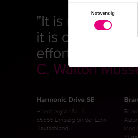
Einwilligungsauswahl
"It is never a q
Notwendig
it is only whet
effort."
C. Walton Muss
Harmonic Drive SE
Bra
Hoenbergstraße 14
Robot
65555 Limburg an der Lahn
Auto
Deutschland
Mediz
Allg