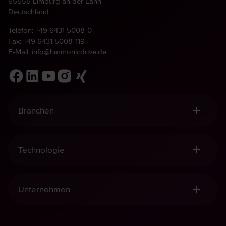
65555 Limburg an der Lahn
Deutschland
Telefon:
+49 6431 5008-0
Fax: +49 6431 5008-119
E-Mail:
info@harmonicdrive.de
Branchen
Robotik, Handling & Automation
Medizintechnik
Technologie
Allgemeiner Maschinenbau
Luft- und Raumfahrt
Harmonic Drive® Getriebe
Defence
Harmonic Drive® Mechatronik
Unternehmen
Harmonic Planetengetriebe
Harmonic Drive® Sensorik
Qualität und Nachhaltigkeit
Management-Prinzipien