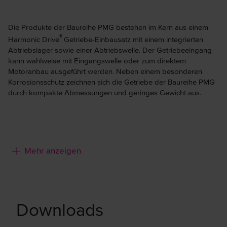
Die Produkte der Baureihe PMG bestehen im Kern aus einem
®
Harmonic Drive
Getriebe-Einbausatz mit einem integrierten
Abtriebslager sowie einer Abtriebswelle. Der Getriebeeingang
kann wahlweise mit Eingangswelle oder zum direktem
Motoranbau ausgeführt werden. Neben einem besonderen
Korrosionsschutz zeichnen sich die Getriebe der Baureihe PMG
durch kompakte Abmessungen und geringes Gewicht aus.
Merkmale:
Mehr anzeigen
Zwei Versionen für unterschiedliche Einbausituationen
Besonderer Korrosionsschutz
Integriertes Abtriebslager
Downloads
Kompakte Abmessungen und geringes Gewicht
Kundenspezifische Ausführungen möglich