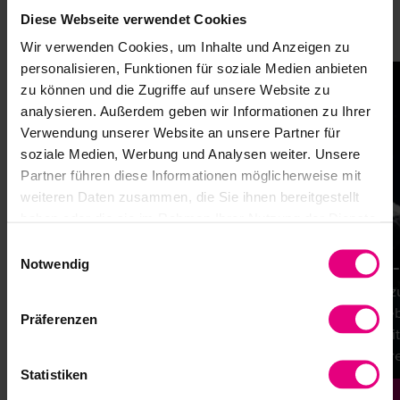
in unterschiedlichsten Anwendungen Einsatz – überall
Diese Webseite verwendet Cookies
dort, wo exakte Bewegungen, kompakte Bauformen und
Wir verwenden Cookies, um Inhalte und Anzeigen zu
langlebige Antriebslösungen gefragt sind.
personalisieren, Funktionen für soziale Medien anbieten
zu können und die Zugriffe auf unsere Website zu
analysieren. Außerdem geben wir Informationen zu Ihrer
Verwendung unserer Website an unsere Partner für
soziale Medien, Werbung und Analysen weiter. Unsere
Partner führen diese Informationen möglicherweise mit
weiteren Daten zusammen, die Sie ihnen bereitgestellt
haben oder die sie im Rahmen Ihrer Nutzung der Dienste
gesammelt haben.
Einwilligungsauswahl
Allgemeiner Maschinenbau
Luft
Notwendig
Kompakte und präzise Antriebe für
Hochzu
Werkzeugmaschinen – ideal bei
Antrie
Präferenzen
begrenztem Platz und höchsten
Satell
Fertigungsanforderungen.
in ex
Statistiken
Mehr erfahren