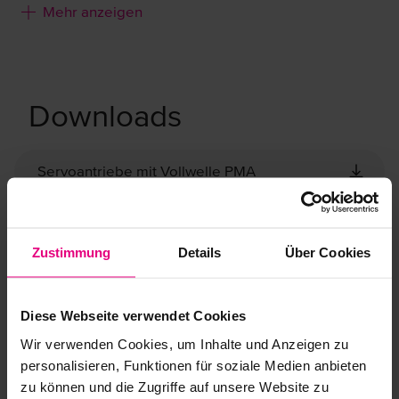
Kompatibilität zu vielen gängigen
Mehr anzeigen
Servoreglern
Downloads
Kompatibel zu vielen gängigen Servoreglern auf dem Markt,
ermöglichen die Miniservoantriebe PMA den einfachen Aufbau
kompakter Servoachsen - insbesondere auch bei kleinen
Stückzahlen.
Servoantriebe mit Vollwelle PMA
Sicherheits- und Inbetriebnahmehinweise
Zustimmung
Details
Über Cookies
UKCA-Information
Diese Webseite verwendet Cookies
Wir verwenden Cookies, um Inhalte und Anzeigen zu
personalisieren, Funktionen für soziale Medien anbieten
Branchen
zu können und die Zugriffe auf unsere Website zu