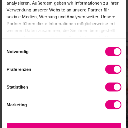
Die Produkte der Harmonic Drive SE stehen für Präzision,
analysieren. Außerdem geben wir Informationen zu Ihrer
Zuverlässigkeit und höchste Leistungsfähigkeit. Sie finden
Verwendung unserer Website an unsere Partner für
in unterschiedlichsten Anwendungen Einsatz – überall
soziale Medien, Werbung und Analysen weiter. Unsere
dort, wo exakte Bewegungen, kompakte Bauformen und
Partner führen diese Informationen möglicherweise mit
langlebige Antriebslösungen gefragt sind.
weiteren Daten zusammen, die Sie ihnen bereitgestellt
haben oder die sie im Rahmen Ihrer Nutzung der Dienste
gesammelt haben.
Einwilligungsauswahl
Notwendig
Präferenzen
Statistiken
Allgemeiner Maschinenbau
Medi
Marketing
Kompakte und präzise Antriebe für
Präzis
Werkzeugmaschinen – ideal bei
Rehasy
begrenztem Platz und höchsten
sichere
Fertigungsanforderungen.
Therap