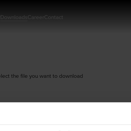
y
Downloads
Career
Contact
ect the file you want to download