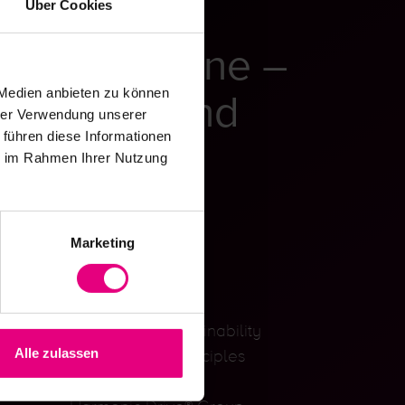
Über Cookies
it can be done –
 the time and
 Medien anbieten zu können
hrer Verwendung unserer
 führen diese Informationen
ie im Rahmen Ihrer Nutzung
Marketing
Company
Quality and Sustainability
onics
Management Principles
Alle zulassen
rs
Walton Musser