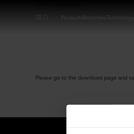
Home
Downloads
Products
Branches
Technolog
Please go to the download page and sel