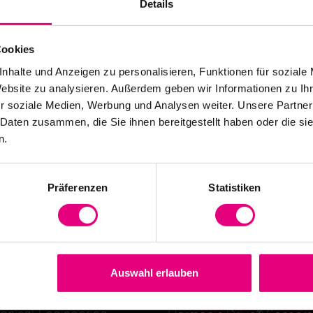
Details
uestion as to whether 
Cookies
her one cares to spend
nhalte und Anzeigen zu personalisieren, Funktionen für soziale
Website zu analysieren. Außerdem geben wir Informationen zu I
r soziale Medien, Werbung und Analysen weiter. Unsere Partner
 Daten zusammen, die Sie ihnen bereitgestellt haben oder die s
n.
er
Präferenzen
Statistiken
nches
Technology
ics, Handling &
Harmonic Drive® Gears
mation
Harmonic Drive® Mechatr
Auswahl erlauben
cal Technology
Harmonic Planetary Gea
anical Engineering