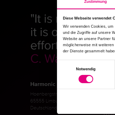
Zustimmung
"It is never a q
Diese Webseite verwendet 
it is only whet
Wir verwenden Cookies, um I
und die Zugriffe auf unsere 
effort."
Website an unsere Partner fü
möglicherweise mit weiteren
der Dienste gesammelt habe
C. Walton Muss
Einwilligungsauswahl
Notwendig
Harmonic Drive SE
Bra
Hoenbergstraße 14
Robot
65555 Limburg an der Lahn
Auto
Deutschland
Medi
Mech