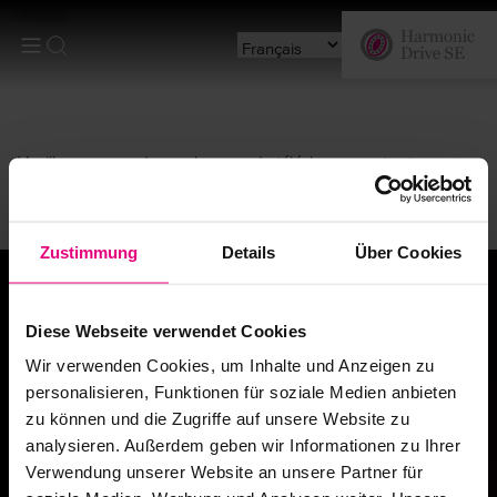
Home
Veuillez vous rendre sur la page de téléchargements et
sélectionner le fichier que vous souhaitez télécharger
Zustimmung
Details
Über Cookies
Diese Webseite verwendet Cookies
"It is never a question as to whether it
Wir verwenden Cookies, um Inhalte und Anzeigen zu
can be done –
personalisieren, Funktionen für soziale Medien anbieten
it is only whether one cares to spend
zu können und die Zugriffe auf unsere Website zu
the time and effort."
analysieren. Außerdem geben wir Informationen zu Ihrer
C. Walton Musser
Verwendung unserer Website an unsere Partner für