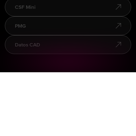
CSF Mini
PMG
Datos CAD