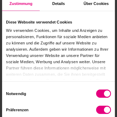
Alta precisión de transmisión
Zustimmung
Details
Über Cookies
Alta capacidad de par
Catalogar Reductores
Alta rigidez torsional
Diese Webseite verwendet Cookies
CAD-Download
Wir verwenden Cookies, um Inhalte und Anzeigen zu
personalisieren, Funktionen für soziale Medien anbieten
Instrucciones de montaje reductores con
zu können und die Zugriffe auf unsere Website zu
rodamiento exterior
analysieren. Außerdem geben wir Informationen zu Ihrer
Verwendung unserer Website an unsere Partner für
Safety and Installation Instructions
soziale Medien, Werbung und Analysen weiter. Unsere
Partner führen diese Informationen möglicherweise mit
weiteren Daten zusammen, die Sie ihnen bereitgestellt
haben oder die sie im Rahmen Ihrer Nutzung der Dienste
gesammelt haben.
Einwilligungsauswahl
Sectores
Notwendig
Los productos de Harmonic Drive SE representan precisión,
fiabilidad y máximo rendimiento. Se utilizan en una amplia
Präferenzen
variedad de aplicaciones, en cualquier lugar donde se