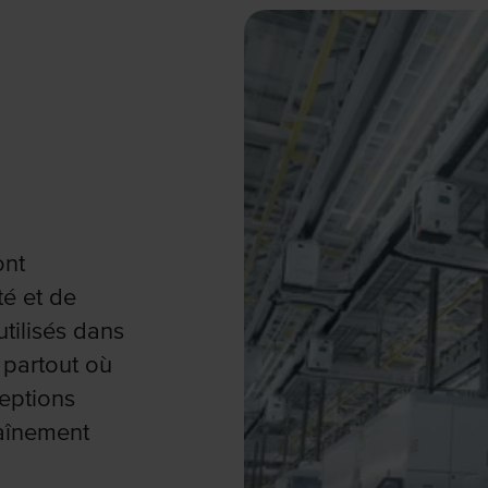
ont
té et de
tilisés dans
 partout où
eptions
raînement