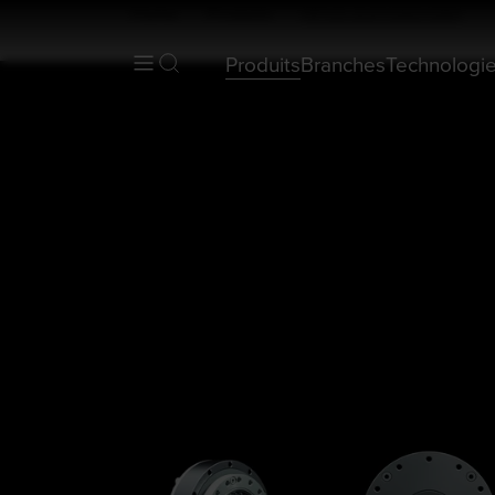
Home
Produits
HFUS-2UH/2SO/2SH
Produits
Branches
Technologi