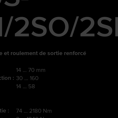
/2SO/2S
le et roulement de sortie renforcé
14 … 70 mm
tion :
30 … 160
14 … 58
ie :
74 … 2180 Nm