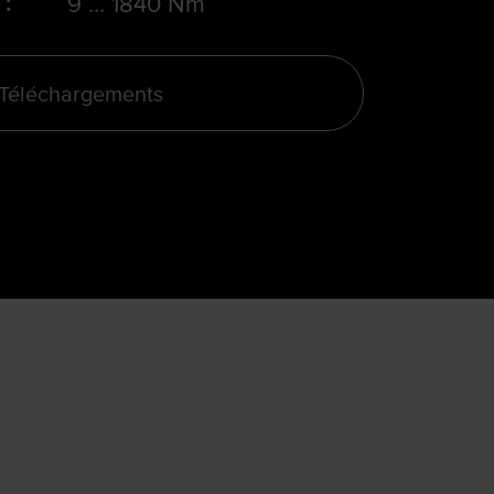
 :
9 … 1840 Nm
Téléchargements