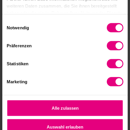
weiteren Daten zusammen, die Sie ihnen bereitgestellt
haben oder die sie im Rahmen Ihrer Nutzung der Dienste
gesammelt haben.
Einwilligungsauswahl
Notwendig
Präferenzen
SOCIAL MEDIA
Statistiken
Harmonic Drive SE
sui social media
Marketing
Alle zulassen
Auswahl erlauben