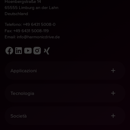
Hoenbergstraße 14
65555 Limburg an der Lahn
Deutschland
Telefono:
+49 6431 5008-0
Fax: +49 6431 5008-119
Email:
info@harmonicdrive.de
Applicazioni
Robotica, Manipolazione e Automazione
Tecnologia Medicale
Tecnologia
Meccanica
Industria aerospaziale
Riduttore Harmonic Drive®
Defence
Meccatronica Harmonic Drive®
Società
Riduttori planetari harmonic
Sensori Harmonic Drive®
Qualità e Sostenibilità