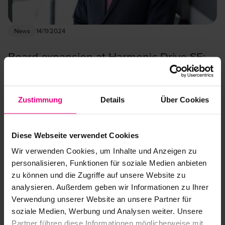
News
14/11/2024
Board expansion at Harmonic Drive SE:
Christian Reuter becomes new COO
Harmonic Drive SE is pleased to announce an expansion of its
Management Board. Christian Reuter, who has successfully held
Zustimmung
Details
Über Cookies
various positions in the…
Diese Webseite verwendet Cookies
Wir verwenden Cookies, um Inhalte und Anzeigen zu
personalisieren, Funktionen für soziale Medien anbieten
zu können und die Zugriffe auf unsere Website zu
analysieren. Außerdem geben wir Informationen zu Ihrer
Verwendung unserer Website an unsere Partner für
soziale Medien, Werbung und Analysen weiter. Unsere
Partner führen diese Informationen möglicherweise mit