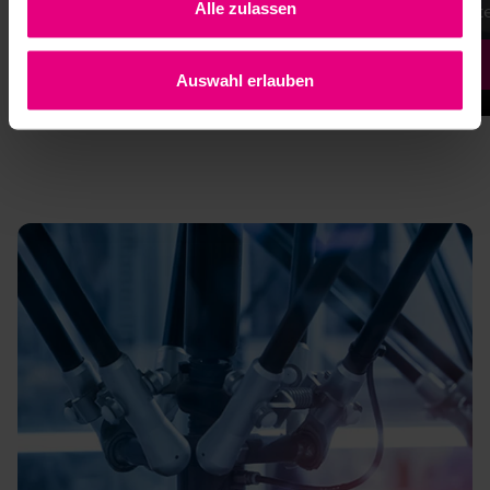
requirements.
target
Alle zulassen
Learn more
Auswahl erlauben