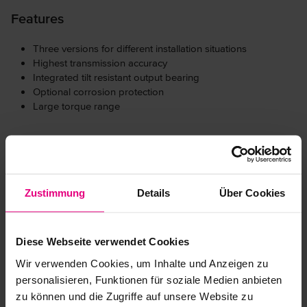
Features
Three versions for different installation situations
Highest transmission accuracy
Integrated tilt resistant output bearing
Optional corrosion protection
Large torque range
Downloads
Zustimmung
Details
Über Cookies
CAD-Download
Diese Webseite verwendet Cookies
Wir verwenden Cookies, um Inhalte und Anzeigen zu
personalisieren, Funktionen für soziale Medien anbieten
zu können und die Zugriffe auf unsere Website zu