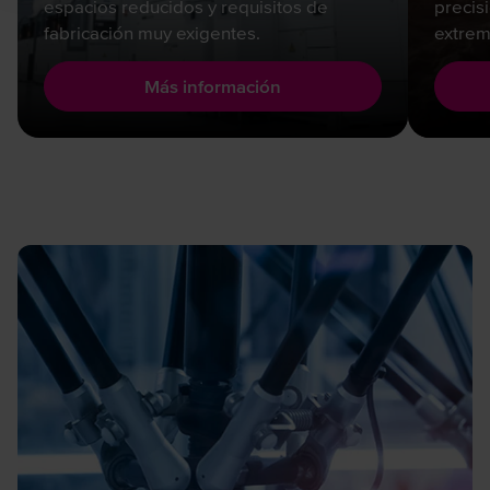
espacios reducidos y requisitos de
precis
fabricación muy exigentes.
extrem
Más información