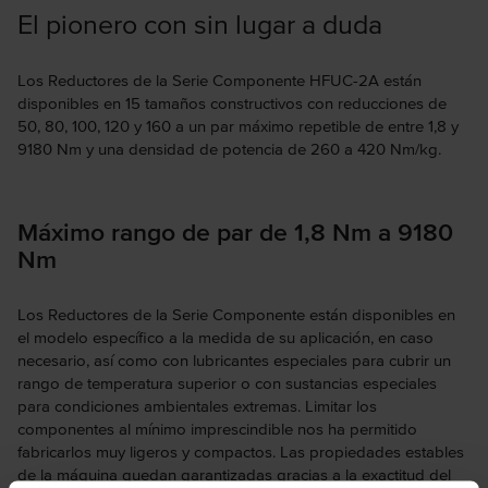
El pionero con sin lugar a duda
Los Reductores de la Serie Componente HFUC-2A están
disponibles en 15 tamaños constructivos con reducciones de
50, 80, 100, 120 y 160 a un par máximo repetible de entre 1,8 y
9180 Nm y una densidad de potencia de 260 a 420 Nm/kg.
Máximo rango de par de 1,8 Nm a 9180
Nm
Los Reductores de la Serie Componente están disponibles en
el modelo específico a la medida de su aplicación, en caso
necesario, así como con lubricantes especiales para cubrir un
rango de temperatura superior o con sustancias especiales
para condiciones ambientales extremas. Limitar los
componentes al mínimo imprescindible nos ha permitido
fabricarlos muy ligeros y compactos. Las propiedades estables
de la máquina quedan garantizadas gracias a la exactitud del