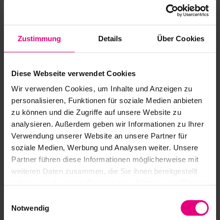
posicionamiento durante tiempos de ciclos cortos.
Zustimmung
Details
Über Cookies
Descargas
Diese Webseite verwendet Cookies
Catálogo Harmonic Drive® Reductores
Wir verwenden Cookies, um Inhalte und Anzeigen zu
personalisieren, Funktionen für soziale Medien anbieten
Instrucciones para la planificación de
zu können und die Zugriffe auf unsere Website zu
proyectos Reductores Componentes HFUC-
analysieren. Außerdem geben wir Informationen zu Ihrer
2A
Verwendung unserer Website an unsere Partner für
soziale Medien, Werbung und Analysen weiter. Unsere
Safety and Installation Instructions
Partner führen diese Informationen möglicherweise mit
weiteren Daten zusammen, die Sie ihnen bereitgestellt
haben oder die sie im Rahmen Ihrer Nutzung der Dienste
gesammelt haben.
Einwilligungsauswahl
Notwendig