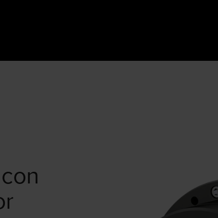
 con
or