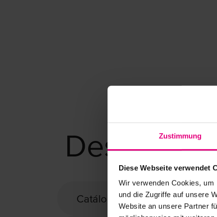
Gran eje hueco central para el pas
Eje hueco máximo con un diámetro 
Diseño compacto y que ahorra espa
Rodamiento exterior integrado
Alta protección anticorrosión
Descargas
Zustimmung
Diese Webseite verwendet 
Wir verwenden Cookies, um I
und die Zugriffe auf unsere 
Catálogo Harmonic Drive® Re
Website an unsere Partner fü