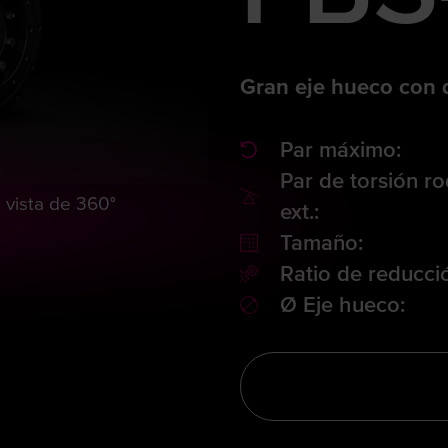
Gran eje hueco con 
Par máximo:
Par de torsión r
a vista de 360°
ext.:
Tamaño:
Ratio de reducci
Ø Eje hueco: