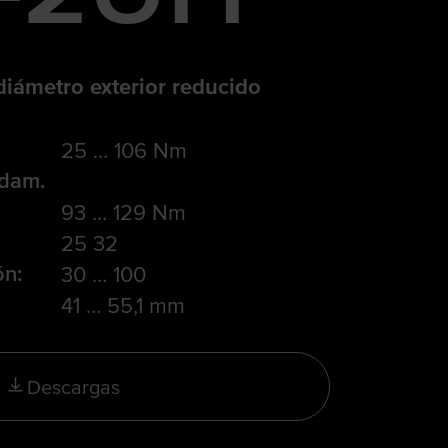
diámetro exterior reducido
25 … 106 Nm
odam.
93 … 129 Nm
25 32
ón:
30 … 100
41 … 55,1 mm
Descargas