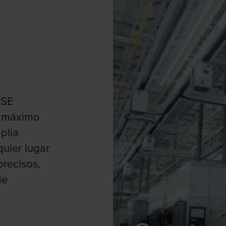
 SE
 y máximo
plia
quier lugar
recisos,
de