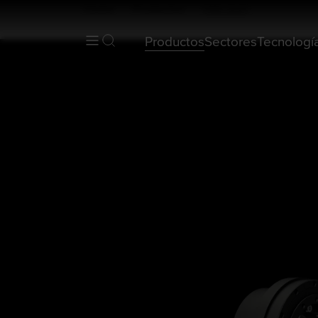
Home
Productos
FBS-2UH
Productos
Sectores
Tecnologí