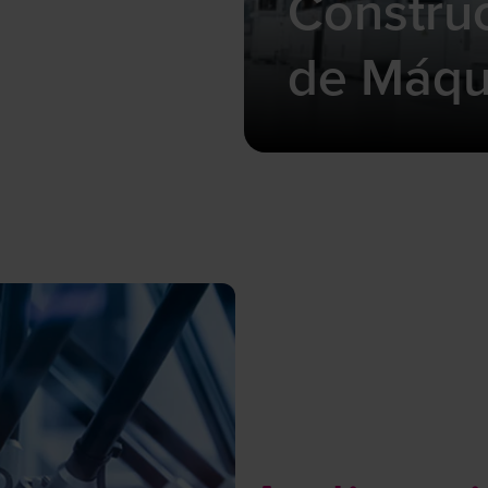
Constru
de Máqu
Servo actuadores 
herramienta: ideal
requisitos de fabri
Más información