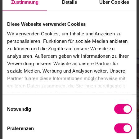
Zustimmung
Details
Über Cookies
Secteurs
Les produits Harmonic Drive SE sont synonymes de
précision, de fiabilité et de performances maximales. Ils
Diese Webseite verwendet Cookies
sont utilisés dans une grande variété d'applications, partout
Wir verwenden Cookies, um Inhalte und Anzeigen zu
où des mouvements précis, des conceptions compactes et
personalisieren, Funktionen für soziale Medien anbieten
des solutions d'entraînement durables sont nécessaires.
zu können und die Zugriffe auf unsere Website zu
analysieren. Außerdem geben wir Informationen zu Ihrer
Verwendung unserer Website an unsere Partner für
soziale Medien, Werbung und Analysen weiter. Unsere
Partner führen diese Informationen möglicherweise mit
weiteren Daten zusammen, die Sie ihnen bereitgestellt
haben oder die sie im Rahmen Ihrer Nutzung der Dienste
gesammelt haben.
Einwilligungsauswahl
Notwendig
Construction Mécanique
Equi
Actionneurs compacts et précis pour
Techno
Präferenzen
machine-outil – idéaux lorsque l'espace
fiable