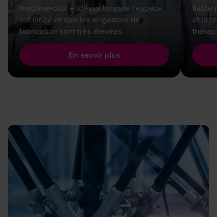
machine-outil – idéaux lorsque l'espace
fiable
est limité et que les exigences de
et la 
fabrication sont très élevées.
thérapi
En savoir plus