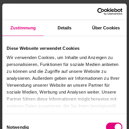
En option avec arbre creux
Liaison moteur directe possible
Téléchargements
Zustimmung
Details
Über Cookies
Catalogue Harmonic Drive® Réducteurs
Téléchargement CAO CSD-2UH
Diese Webseite verwendet Cookies
Wir verwenden Cookies, um Inhalte und Anzeigen zu
Téléchargement CAO CSD-2UF
personalisieren, Funktionen für soziale Medien anbieten
zu können und die Zugriffe auf unsere Website zu
Instructions de montage réducteurs avec
analysieren. Außerdem geben wir Informationen zu Ihrer
roulement de sortie
Verwendung unserer Website an unsere Partner für
soziale Medien, Werbung und Analysen weiter. Unsere
Recommandations de sécurité et de mise en
Partner führen diese Informationen möglicherweise mit
service
weiteren Daten zusammen, die Sie ihnen bereitgestellt
haben oder die sie im Rahmen Ihrer Nutzung der Dienste
gesammelt haben.
Einwilligungsauswahl
Notwendig