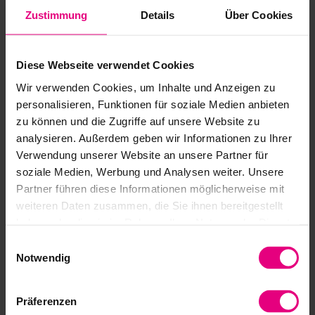
Documentation série LynxDrive-C
Zustimmung
Details
Über Cookies
Recommandations de sécurité et de mise en
service
Diese Webseite verwendet Cookies
Wir verwenden Cookies, um Inhalte und Anzeigen zu
Certificat négatif CCC (anglais)
personalisieren, Funktionen für soziale Medien anbieten
zu können und die Zugriffe auf unsere Website zu
UKCA Information
analysieren. Außerdem geben wir Informationen zu Ihrer
Verwendung unserer Website an unsere Partner für
soziale Medien, Werbung und Analysen weiter. Unsere
Partner führen diese Informationen möglicherweise mit
weiteren Daten zusammen, die Sie ihnen bereitgestellt
Secteurs
haben oder die sie im Rahmen Ihrer Nutzung der Dienste
gesammelt haben.
Einwilligungsauswahl
Les produits Harmonic Drive SE sont synonymes de
Notwendig
précision, de fiabilité et de performances maximales. Ils
sont utilisés dans une grande variété d'applications, partout
où des mouvements précis, des conceptions compactes et
Präferenzen
des solutions d'entraînement durables sont nécessaires.