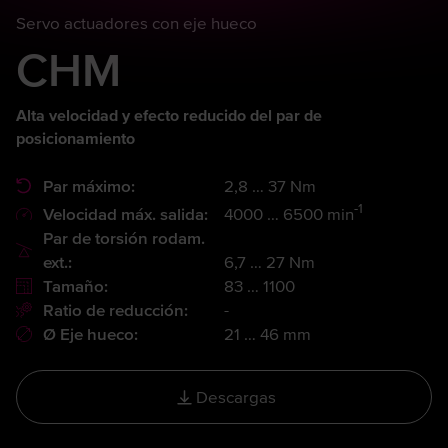
Servo actuadores con eje hueco
CHM
Alta velocidad y efecto reducido del par de
posicionamiento
Par máximo:
2,8 … 37 Nm
-1
Velocidad máx. salida:
4000 … 6500 min
Par de torsión rodam.
ext.:
6,7 … 27 Nm
Tamaño:
83 … 1100
Ratio de reducción:
-
Ø Eje hueco:
21 … 46 mm
Descargas