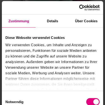
Zustimmung
Details
Über Cookies
Alta velocidad y efecto reducido del
par de posicionamiento
Diese Webseite verwendet Cookies
Wir verwenden Cookies, um Inhalte und Anzeigen zu
personalisieren, Funktionen für soziale Medien anbieten
El servomotor CHA se caracteriza por su devanado distribuido,
zu können und die Zugriffe auf unsere Website zu
sistemas de medición de alta resolución y eje hueco. Disponible
analysieren. Außerdem geben wir Informationen zu Ihrer
en cinco tamaños, el motor ofrece pares máximos entre 2,8 y 37
Verwendung unserer Website an unsere Partner für
Nm a velocidades de hasta 6.500 rpm.
soziale Medien, Werbung und Analysen weiter. Unsere
Partner führen diese Informationen möglicherweise mit
Gran variedad de combinaciones con
Mostrar más
weiteren Daten zusammen, die Sie ihnen bereitgestellt
los servomotores CHM
haben oder die sie im Rahmen Ihrer Nutzung der Dienste
gesammelt haben.
Einwilligungsauswahl
Para adaptarse a cualquier aplicación específica, el CHM ofrece
Notwendig
numerosas posibilidades de combinaciones al poderse