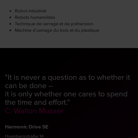
Robot industriel
Robots humanoïdes
Technique de serrage et de préhension
Machine d'usinage du bois et du plastique
"It is never a question as to whether it
can be done –
it is only whether one cares to spend
the time and effort."
C. Walton Musser
Harmonic Drive SE
Hoenbergstraße 14