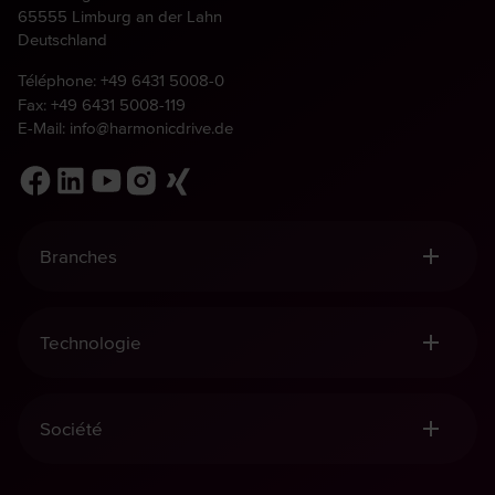
65555 Limburg an der Lahn
Deutschland
Téléphone:
+49 6431 5008-0
Fax: +49 6431 5008-119
E-Mail:
info@harmonicdrive.de
Branches
Robotique, Manutention & Automatisation
Equipement Médical
Technologie
Construction Mécanique
Aéronautique et aérospatiale
Réducteurs Harmonic Drive®
Defence
Mécatronique Harmonic Drive®
Société
Réducteurs planétaires Harmonic
Capteurs Harmonic Drive®
Qualité et Développement durable