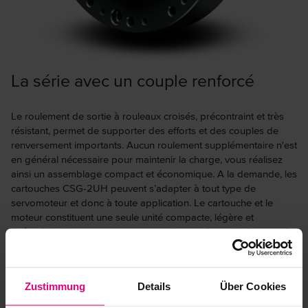
La série avec un couple renforcé
Le roulement de sortie à rouleaux croisés, précontraint et très
résistant, permet de supporter des efforts et des couples de
renversement importants. Aucun roulement supplémentaire n'est
en général nécessaire pour maintenir la charge, vous réalisez
ainsi un assemblage compact et économique. A la demande, les
cartouches CSG-2UH peuvent s’adapter à tout type de
servomoteur et donc à toute application. Le cartouche et le
moteur constituent une seule unité compacte, légère et
intégrable directement avec son roulement de sortie. La grande
précision de ces cartouches garantit à vos mécanismes un
fonctionnement stable pendant toute leur durée de vie.
Zustimmung
Details
Über Cookies