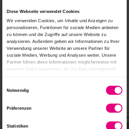
Téléchargements
Diese Webseite verwendet Cookies
Wir verwenden Cookies, um Inhalte und Anzeigen zu
personalisieren, Funktionen für soziale Medien anbieten
CAD-Download
zu können und die Zugriffe auf unsere Website zu
analysieren. Außerdem geben wir Informationen zu Ihrer
Verwendung unserer Website an unsere Partner für
soziale Medien, Werbung und Analysen weiter. Unsere
Partner führen diese Informationen möglicherweise mit
Secteurs
weiteren Daten zusammen, die Sie ihnen bereitgestellt
haben oder die sie im Rahmen Ihrer Nutzung der Dienste
Les produits Harmonic Drive SE sont synonymes de
gesammelt haben.
précision, de fiabilité et de performances maximales. Ils
Einwilligungsauswahl
Notwendig
sont utilisés dans une grande variété d'applications, partout
où des mouvements précis, des conceptions compactes et
des solutions d'entraînement durables sont nécessaires.
Präferenzen
Statistiken