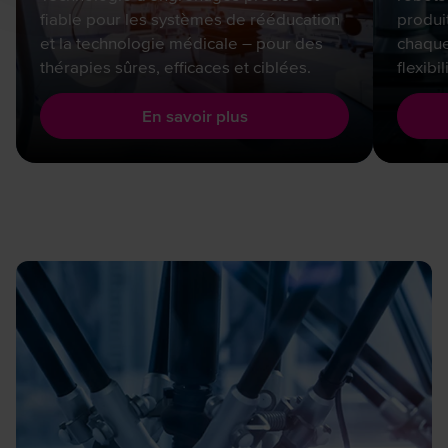
fiable pour les systèmes de rééducation
produi
et la technologie médicale – pour des
chaque
thérapies sûres, efficaces et ciblées.
flexibi
En savoir plus