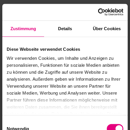
Silencieux
Téléchargements
Excellent rendement
Catalogue Harmonic Drive® Mécatronique
Zustimmung
Details
Über Cookies
Téléchargement CAO
Diese Webseite verwendet Cookies
Instructions de montage
Wir verwenden Cookies, um Inhalte und Anzeigen zu
personalisieren, Funktionen für soziale Medien anbieten
Recommandations de sécurité et de mise en
zu können und die Zugriffe auf unsere Website zu
service
analysieren. Außerdem geben wir Informationen zu Ihrer
Verwendung unserer Website an unsere Partner für
Certificat négatif CCC (anglais)
soziale Medien, Werbung und Analysen weiter. Unsere
Partner führen diese Informationen möglicherweise mit
UKCA Information
weiteren Daten zusammen, die Sie ihnen bereitgestellt
haben oder die sie im Rahmen Ihrer Nutzung der Dienste
gesammelt haben.
Einwilligungsauswahl
Notwendig