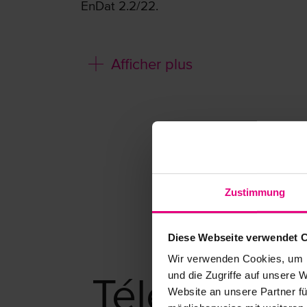
EnDat 2.2/22.
Caractéristiques :
Afficher plus
Conception compacte et légère
Roulement de sortie intégré avec u
renversement
Excellente précision sur toute la du
Différents codeurs moteur disponib
Zustimmung
Haute dynamique
Longueur courte
Diese Webseite verwendet 
Wir verwenden Cookies, um I
Télécharg
und die Zugriffe auf unsere 
Website an unsere Partner fü