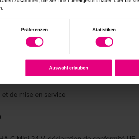
 Daten zusammen, die Sie ihnen bereitgestellt haben oder die s
n.
écatronique
Präferenzen
Statistiken
Auswahl erlauben
et de mise en service
)
HA-C Mini 24 V, déclaration de conformité UE