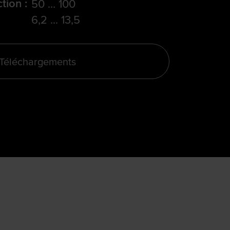
tion :
50 … 100
6,2 ... 13,5
Téléchargements