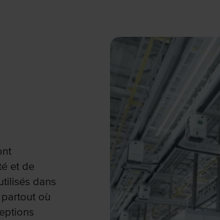
ont
té et de
tilisés dans
 partout où
eptions