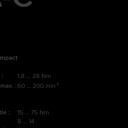
ompact
 :
1,8 ... 28 Nm
-1
 max. :
60 … 200 min
ie :
15 … 75 Nm
8 … 14