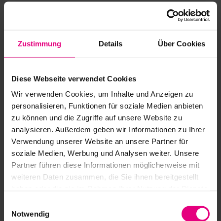
Adapté aux conditions environnementales extrêmes
Large arbre creux
Téléchargements
Roulement de sortie intégré pour reprise de charge avec
un haut couple de renversement
Protection élevée contre la corrosion
Zustimmung
Details
Über Cookies
Catalogue Harmonic Drive® Mécatronique
Différents codeurs moteur disponibles pour une
compatibilité avec de nombreux contrôleurs
CAD-Download
Diese Webseite verwendet Cookies
Wir verwenden Cookies, um Inhalte und Anzeigen zu
Instructions de montage
personalisieren, Funktionen für soziale Medien anbieten
zu können und die Zugriffe auf unsere Website zu
Recommandations de sécurité et de mise en
analysieren. Außerdem geben wir Informationen zu Ihrer
service
Verwendung unserer Website an unsere Partner für
soziale Medien, Werbung und Analysen weiter. Unsere
UKCA Information
Partner führen diese Informationen möglicherweise mit
weiteren Daten zusammen, die Sie ihnen bereitgestellt
haben oder die sie im Rahmen Ihrer Nutzung der Dienste
gesammelt haben.
Einwilligungsauswahl
Notwendig